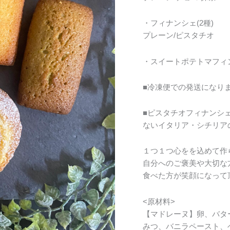
・フィナンシェ(2種)
プレーン/ピスタチオ
・スイートポテトマフィ
■冷凍便での発送になり
■ピスタチオフィナンシ
ないイタリア・シチリア
１つ１つ心をを込めて作
自分へのご褒美や大切な
食べた方が笑顔になって
<原材料>
【マドレーヌ】卵、バタ
みつ、バニラペースト、