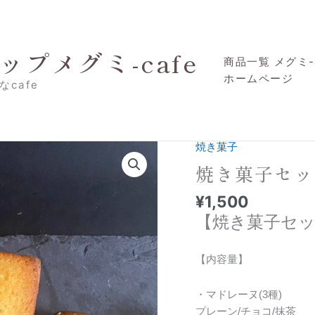
プメグミ-cafe
商品一覧 メグミ-c
ホームページ
cafe
焼き菓子
焼き菓子セッ
¥
1,500
【焼き菓子セ
【内容量】
・マドレーヌ(3種)
プレーン/チョコ/抹茶