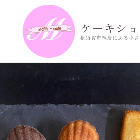
内
容
を
ケーキショッ
ス
キ
横須賀市鴨居にある小さな
ッ
プ