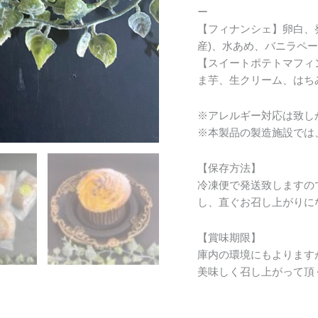
ー
【フィナンシェ】卵白、
産)、水あめ、バニラペ
【スイートポテトマフィ
ま芋、生クリーム、はち
※アレルギー対応は致し
※本製品の製造施設では
【保存方法】
冷凍便で発送致しますの
し、直ぐお召し上がりに
【賞味期限】
庫内の環境にもよりますが
美味しく召し上がって頂