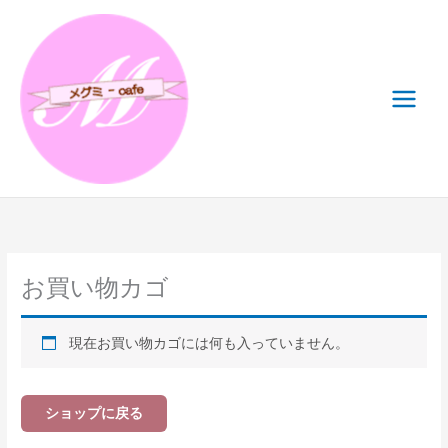
内
容
を
ス
キ
ッ
プ
お買い物カゴ
現在お買い物カゴには何も入っていません。
ショップに戻る