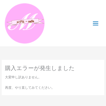
内
容
を
ス
キ
ッ
プ
購入エラーが発生しました
大変申し訳ありません。
再度、やり直してみてください。