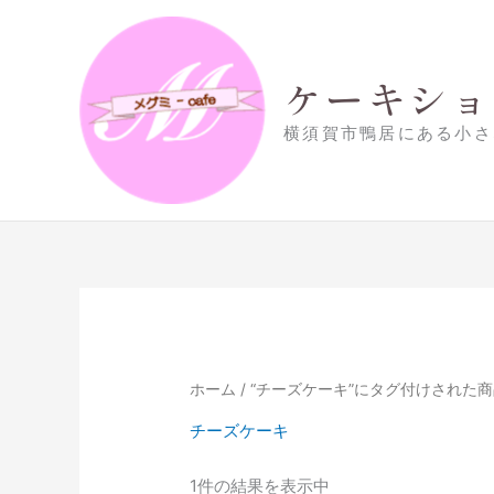
内
容
を
ケーキショッ
ス
キ
横須賀市鴨居にある小さな
ッ
プ
ホーム
/ “チーズケーキ”にタグ付けされた
チーズケーキ
1件の結果を表示中