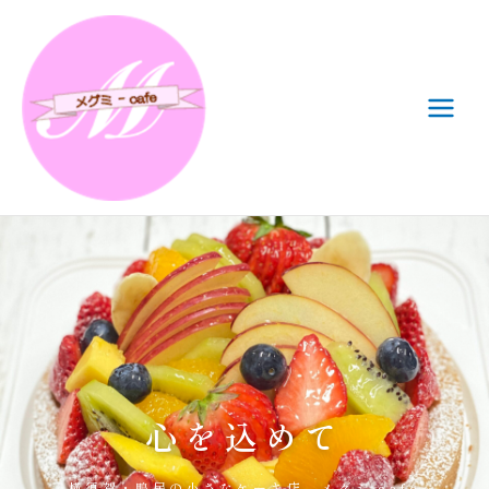
内
容
を
ス
キ
ッ
プ